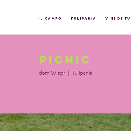
il campo
Tulipania
Vini di T
Picnic
dom 09 apr
  |  
Tulipania
lice e originale picnic nel campo tra mille colori e allestimenti
chic per un esperienza ancora più avvolgente