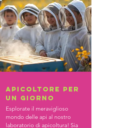
APICoLTORE PER
UN GIORNO
Esplorate il meraviglioso
mondo delle api al nostro
laboratorio di apicoltura! Sia