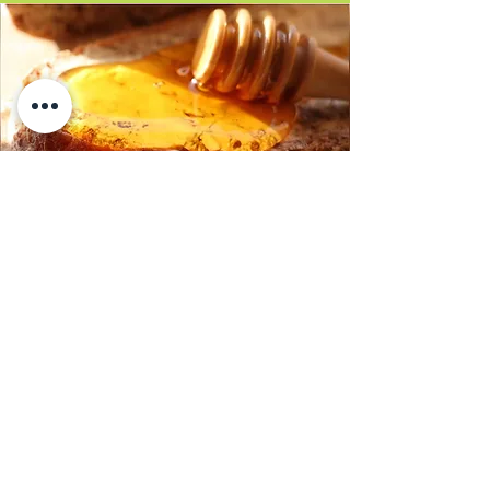
Acquista i
nostri prodotti
Presso Tulipania, potrete acquistare i
prodotti dell'azienda agricola, come il
miele, confetture, oli essenziali e
tanto altro ancora, tutti prodotti con
la massima cura e attenzione per la
qualità.