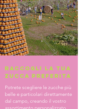
raccoGLI lA TUA
zuccA PREFERITA
Potrete scegliere le zucche più
belle e particolari direttamente
dal campo, creando il vostro
assortimento personalizzato