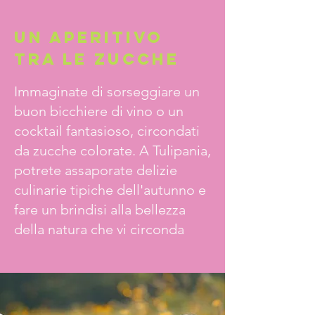
UN APERITIVO
TRA LE ZUCCHE
Immaginate di sorseggiare un
buon bicchiere di vino o un
cocktail fantasioso, circondati
da zucche colorate. A Tulipania,
potrete assaporate delizie
culinarie tipiche dell'autunno e
fare un brindisi alla bellezza
della natura che vi circonda