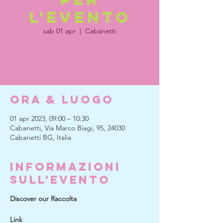
l'evento
sab 01 apr
  |  
Cabanetti
Segui il bianconiglio di Tulipania in
Wonderland e unisciti a noi nella raccolta
dei tulipani più belli e colorati!
Ora & Luogo
01 apr 2023, 09:00 – 10:30
Cabanetti, Via Marco Biagi, 95, 24030
Cabanetti BG, Italia
Informazioni
sull'evento
Discover our Raccolta
Link