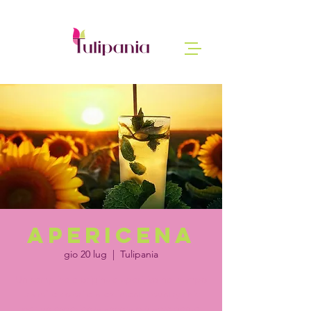
Apericena
gio 20 lug
  |  
Tulipania
Un semplice e originale aperitivo nel campo
tra mille colori e allestimenti country chic
per un esperienza ancora più avvolgente