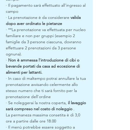
· Il pagamento sarà effettuato all'ingresso al 
campo
· La prenotazione è da considerare 
valida 
dopo aver ordinato le pietanze
· **La prenotazione va effettuata per nucleo 
familiare e non per gruppi (esempio 2 
famiglie da 3 persone ciascuna, dovranno 
effettuare 2 prenotazioni da 3 persone 
ognuna).
· 
Non è ammessa l'introduzione di cibi o 
bevande portati da casa ad eccezione di 
alimenti per lattanti.
· In caso di maltempo potrai annullare la tua 
prenotazione avvisando celermente allo 
stesso numero che ti sarà fornito per la 
prenotazione dell'ordine
· Se noleggerai la nostra coperta, 
il lavaggio 
sarà compreso nel costo di noleggio
 .
La permaneza massima consetita è di 3,0 
ore a partire dalle ore 18.00
· Il menù potrebbe essere soggetto a 