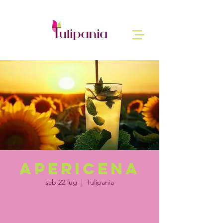
Apericena
sab 22 lug
  |  
Tulipania
Un semplice e originale aperitivo nel campo
tra mille colori e allestimenti country chic
per un esperienza ancora più avvolgente