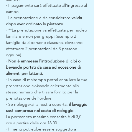
· Il pagamento sarà effettuato all'ingresso al 
campo
· La prenotazione è da considerare 
valida 
dopo aver ordinato le pietanze
· **La prenotazione va effettuata per nucleo 
familiare e non per gruppi (esempio 2 
famiglie da 3 persone ciascuna, dovranno 
effettuare 2 prenotazioni da 3 persone 
ognuna).
· 
Non è ammessa l'introduzione di cibi o 
bevande portati da casa ad eccezione di 
alimenti per lattanti.
· In caso di maltempo potrai annullare la tua 
prenotazione avvisando celermente allo 
stesso numero che ti sarà fornito per la 
prenotazione dell'ordine
· Se noleggerai la nostra coperta, 
il lavaggio 
sarà compreso nel costo di noleggio
 .
La permaneza massima consetita è di 3,0 
ore a partire dalle ore 18.00
· Il menù potrebbe essere soggetto a 