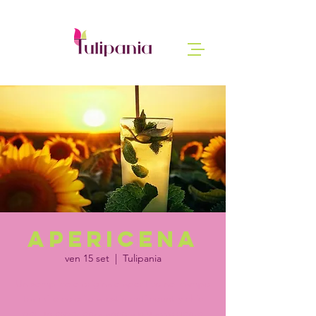
Apericena
ven 15 set
  |  
Tulipania
Un semplice e originale aperitivo nel campo
tra mille colori e allestimenti country chic
per un esperienza ancora più avvolgente