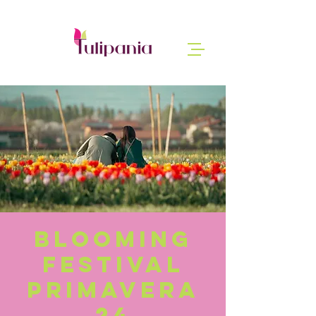
Blooming
Festival
Primavera
24