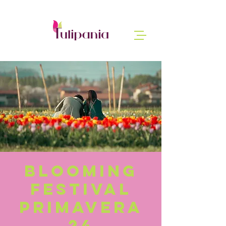
Blooming
Festival
Primavera
24