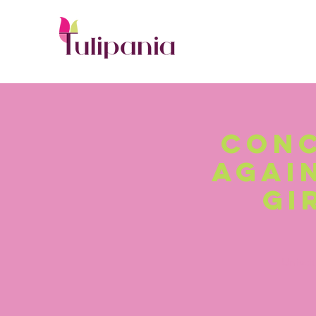
Conc
Again
gi
Unisci