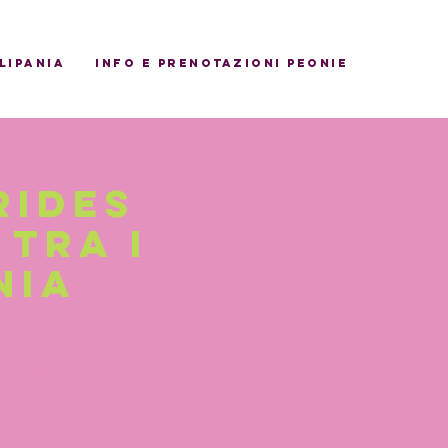
ulipania
INFO E PRENOTAZIONI PEONIE
Rides
 tra i
nia
- il 20