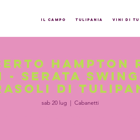
il campo
Tulipania
Vini di T
erto Hampton 
 - Serata Swing
rasoli di Tulipa
sab 20 lug
  |  
Cabanetti
ti a noi per una notte swing in costume in "Hampton Rides Again 
luglio 2024 - vieni a ballare tra i girasoli