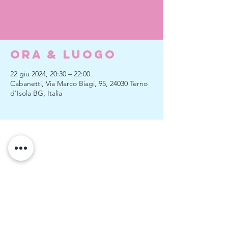
Concerto di celebri duetti in un teatro di
girasoli
Ora & Luogo
22 giu 2024, 20:30 – 22:00
Cabanetti, Via Marco Biagi, 95, 24030 Terno
d'Isola BG, Italia
Continua fino a quando non ti fa
scaricare il biglietto.
Non dovrai pagare nulla sul sito.
Pagherai all'ingresso del campo