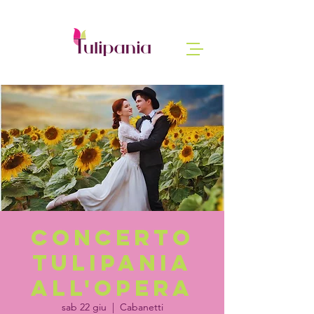
Concerto
Tulipania
all'Opera
sab 22 giu
  |  
Cabanetti