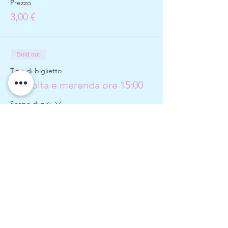
Prezzo
3,00 €
Sold out
Tipo di biglietto
Raccolta e merenda ore 15:00
Scopri di più
Prezzo
3,00 €
Vendita terminata
Tipo di biglietto
Raccolta al campo ore 16:00
Scopri di più