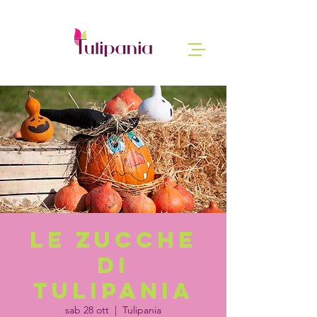
Le zucche
di
Tulipania
sab 28 ott
  |  
Tulipania