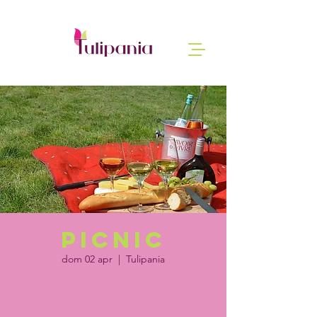
Picnic
dom 02 apr
  |  
Tulipania
Un semplice e originale picnic nel campo tra
mille colori e allestimenti country chic per un
esperienza ancora più avvolgente