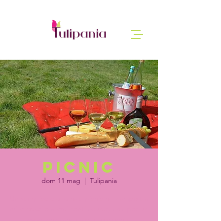
Picnic
dom 11 mag
  |  
Tulipania
Un semplice e originale picnic nel campo tra
mille colori e allestimenti country chic per un
esperienza ancora più avvolgente