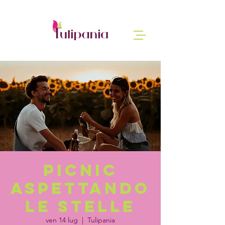
Picnic
aspettando
le stelle
ven 14 lug
  |  
Tulipania