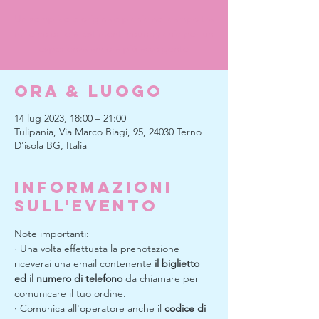
Un semplice e originale picnic nel campo tra
mille colori e allestimenti country chic per un
esperienza ancora più avvolgente
Ora & Luogo
14 lug 2023, 18:00 – 21:00
Tulipania, Via Marco Biagi, 95, 24030 Terno
D'isola BG, Italia
Informazioni
sull'evento
Note importanti:
· Una volta effettuata la prenotazione 
riceverai una email contenente 
il biglietto 
ed il numero di telefono
 da chiamare per 
comunicare il tuo ordine.
· Comunica all'operatore anche il 
codice di 