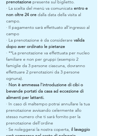
prenotazione
 presente sul biglietto.
· La scelta del menù va comunicata 
entro e 
non oltre 24 ore
 dalla data della visita al 
campo.
· Il pagamento sarà effettuato all'ingresso al 
campo
· La prenotazione è da considerare 
valida 
dopo aver ordinato le pietanze
· **La prenotazione va effettuata per nucleo 
familiare e non per gruppi (esempio 2 
famiglie da 3 persone ciascuna, dovranno 
effettuare 2 prenotazioni da 3 persone 
ognuna).
· 
Non è ammessa l'introduzione di cibi o 
bevande portati da casa ad eccezione di 
alimenti per lattanti.
· In caso di maltempo potrai annullare la tua 
prenotazione avvisando celermente allo 
stesso numero che ti sarà fornito per la 
prenotazione dell'ordine
· Se noleggerai la nostra coperta, 
il lavaggio 
sarà compreso nel costo di noleggio
 .