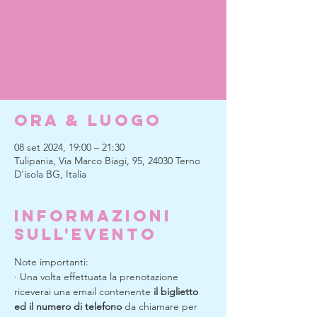
Un semplice e originale picnic nel campo tra
mille colori e allestimenti country chic per un
esperienza ancora più avvolgente e un
magico concerto di celebri duetti d'opera al
tramonto
Ora & Luogo
08 set 2024, 19:00 – 21:30
Tulipania, Via Marco Biagi, 95, 24030 Terno
D'isola BG, Italia
Informazioni
sull'evento
Note importanti:
· Una volta effettuata la prenotazione 
riceverai una email contenente 
il biglietto 
ed il numero di telefono
 da chiamare per 