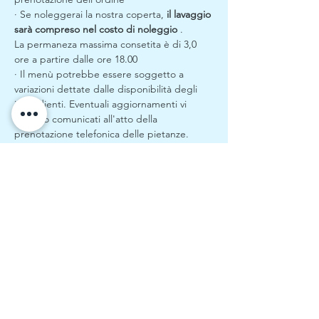
· Se noleggerai la nostra coperta, 
il lavaggio 
sarà compreso nel costo di noleggio
 .
La permaneza massima consetita è di 3,0 
ore a partire dalle ore 18.00
· Il menù potrebbe essere soggetto a 
variazioni dettate dalle disponibilità degli 
ingredienti. Eventuali aggiornamenti vi 
saranno comunicati all'atto della 
prenotazione telefonica delle pietanze.
· Trovi tutti i biglietti esauriti? Prova a 
monitorare costantemente questa pagina 
nella speranza di trovare qualche biglietto a 
seguito di cancellazioni di prenotazioni 
esistenti. Per cortesia non inviarci email con 
richieste di controverifica, 
il sito di 
prenotazione è sempre aggiornato con le 
disponibilità residue
.