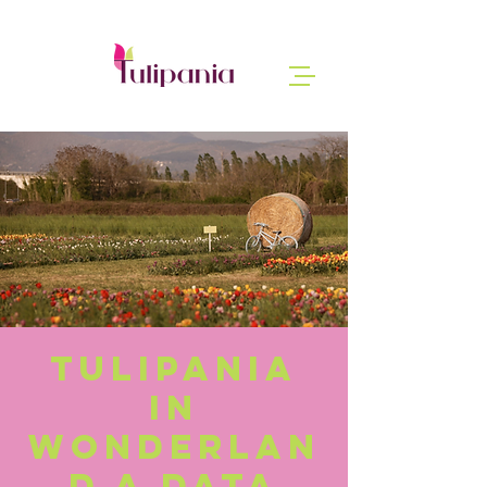
Tulipania
in
Wonderlan
d a data