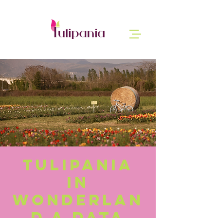
Tulipania
in
Wonderlan
d a data