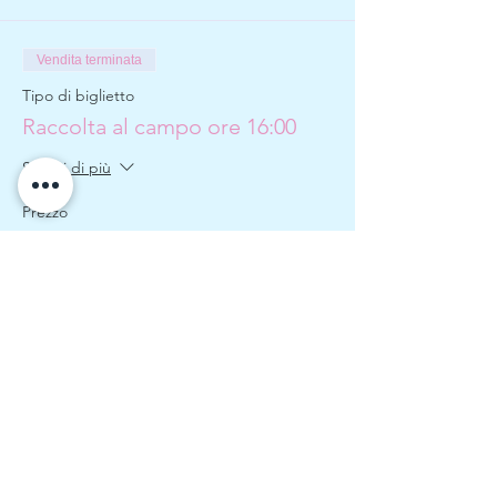
Vendita terminata
Tipo di biglietto
Raccolta al campo ore 16:00
Scopri di più
Prezzo
3,00 €
Vendita terminata
Tipo di biglietto
Raccolta e merenda ore 16:00
Scopri di più
Prezzo