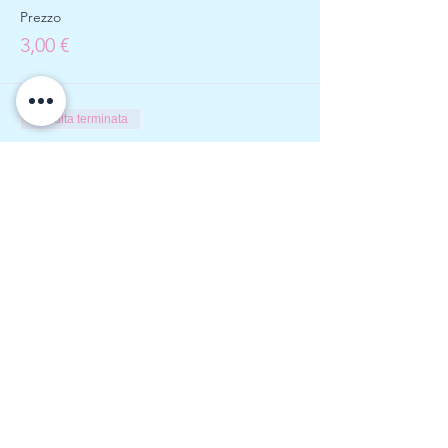
Prezzo
3,00 €
Vendita terminata
Tipo di biglietto
Raccolta e fotografo
Prezzo
60,00 €