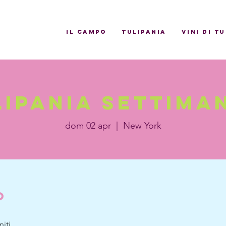
il campo
Tulipania
Vini di T
lipania settiman
dom 02 apr
  |  
New York
o
iti