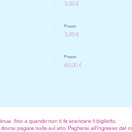
3,00 €
Prezzo
3,00 €
Prezzo
60,00 €
inua fino a quando non ti fa scaricare il biglietto.
dovrai pagare nulla sul sito. Pagherai all'ingresso del