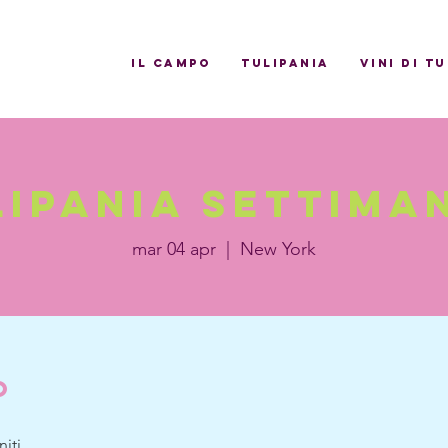
il campo
Tulipania
Vini di T
lipania settiman
mar 04 apr
  |  
New York
o
iti