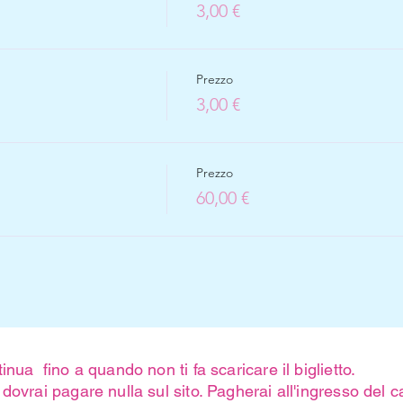
3,00 €
Prezzo
3,00 €
Prezzo
60,00 €
inua fino a quando non ti fa scaricare il biglietto.
dovrai pagare nulla sul sito. Pagherai all'ingresso del