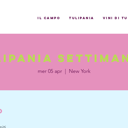
il campo
Tulipania
Vini di T
lipania settiman
mer 05 apr
  |  
New York
o
iti