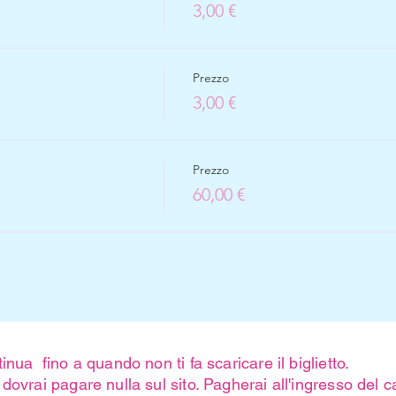
3,00 €
Prezzo
3,00 €
Prezzo
60,00 €
inua fino a quando non ti fa scaricare il biglietto.
dovrai pagare nulla sul sito. Pagherai all'ingresso del