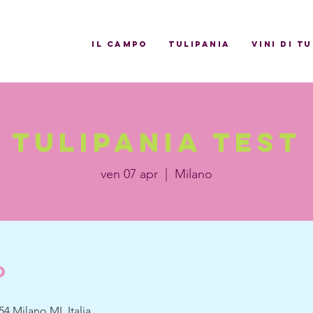
il campo
Tulipania
Vini di T
tulipania test
ven 07 apr
  |  
Milano
o
54 Milano MI, Italia