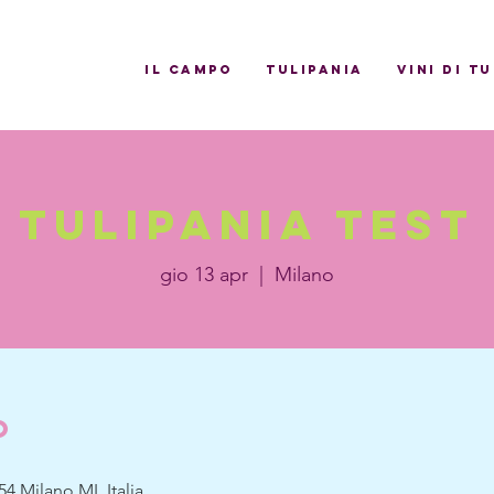
il campo
Tulipania
Vini di T
tulipania test
gio 13 apr
  |  
Milano
o
54 Milano MI, Italia