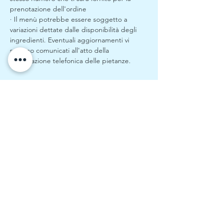
prenotazione dell'ordine
· Il menù potrebbe essere soggetto a 
variazioni dettate dalle disponibilità degli 
ingredienti. Eventuali aggiornamenti vi 
saranno comunicati all'atto della 
prenotazione telefonica delle pietanze.
Continua fino a quando non ti fa
scaricare il biglietto.
Non dovrai pagare nulla sul sito.
Pagherai all'ingresso del campo
GIARDINARTE SRL |
03691160133
| LC - 323903
| CAP. SOC. 10.000 EURO