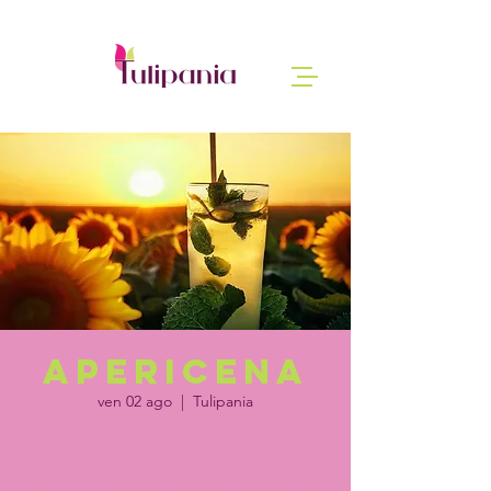
Apericena
ven 02 ago
  |  
Tulipania
Un semplice e originale aperitivo nel campo
tra mille colori e allestimenti country chic
per un esperienza ancora più avvolgente