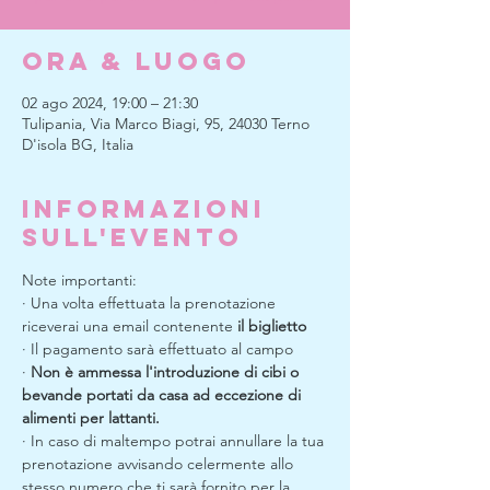
Ora & Luogo
02 ago 2024, 19:00 – 21:30
Tulipania, Via Marco Biagi, 95, 24030 Terno
D'isola BG, Italia
Informazioni
sull'evento
Note importanti:
· Una volta effettuata la prenotazione 
riceverai una email contenente 
il biglietto 
· Il pagamento sarà effettuato al campo
· 
Non è ammessa l'introduzione di cibi o 
bevande portati da casa ad eccezione di 
alimenti per lattanti.
· In caso di maltempo potrai annullare la tua 
prenotazione avvisando celermente allo 
stesso numero che ti sarà fornito per la 