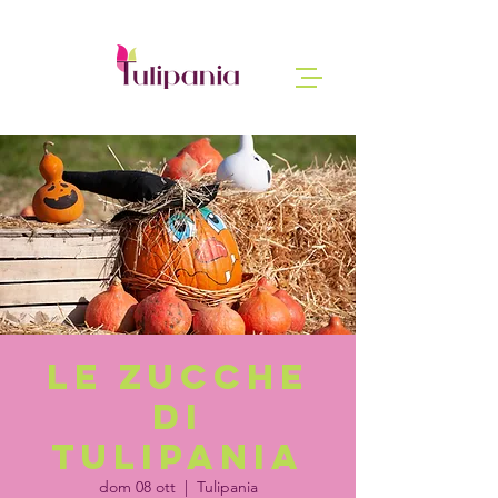
Le zucche
di
Tulipania
dom 08 ott
  |  
Tulipania