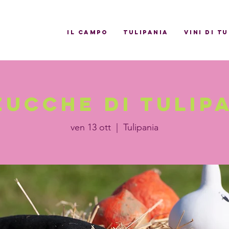
il campo
Tulipania
Vini di T
zucche di Tulip
ven 13 ott
  |  
Tulipania