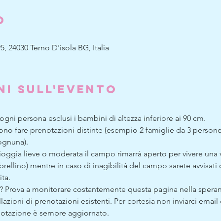
o
5, 24030 Terno D'isola BG, Italia
ni sull'evento
 ogni persona esclusi i bambini di altezza inferiore ai 90 cm.
evono fare prenotazioni distinte (esempio 2 famiglie da 3 person
ognuna).
oggia lieve o moderata il campo rimarrà aperto per vivere una v
rellino) mentre in caso di inagibilità del campo sarete avvisati d
ta. 
auriti? Prova a monitorare costantemente questa pagina nella spera
lazioni di prenotazioni esistenti. Per cortesia non inviarci email 
renotazione è sempre aggiornato.