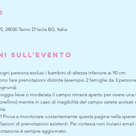
o
5, 24030 Terno D'isola BG, Italia
ni sull'evento
 ogni persona esclusi i bambini di altezza inferiore ai 90 cm.
evono fare prenotazioni distinte (esempio 2 famiglie da 3 person
ognuna).
oggia lieve o moderata il campo rimarrà aperto per vivere una v
rellino) mentre in caso di inagibilità del campo sarete avvisati d
ta. 
auriti? Prova a monitorare costantemente questa pagina nella spera
lazioni di prenotazioni esistenti. Per cortesia non inviarci email 
renotazione è sempre aggiornato.