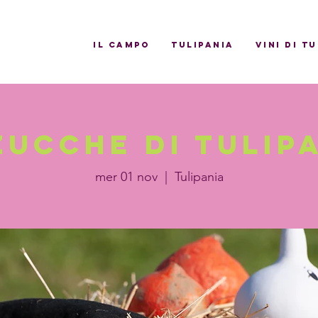
il campo
Tulipania
Vini di T
zucche di Tulip
mer 01 nov
  |  
Tulipania