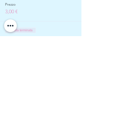
Prezzo
3,00 €
Vendita terminata
Tipo di biglietto
Raccolta e fotografo
Prezzo
60,00 €