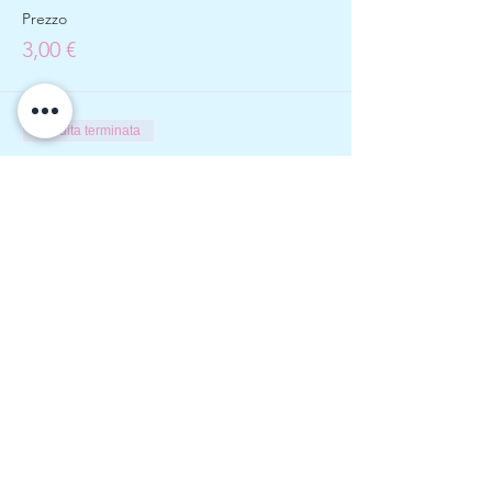
Prezzo
3,00 €
Vendita terminata
Tipo di biglietto
Raccolta e fotografo
Prezzo
60,00 €